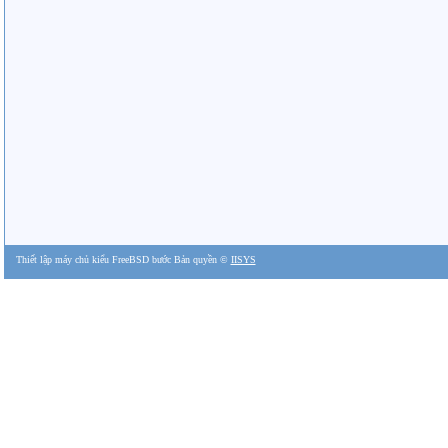
Thiết lập máy chủ kiểu FreeBSD bước Bản quyền ©
IISYS