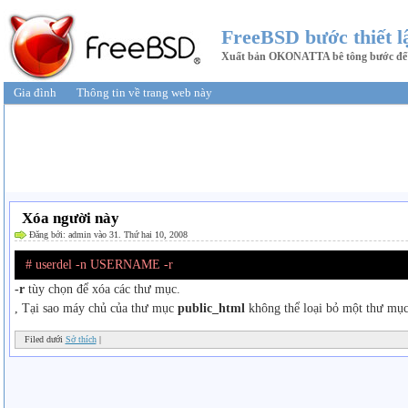
FreeBSD bước thiết l
Xuất bản OKONATTA bê tông bước để t
Gia đình
Thông tin về trang web này
Xóa người này
Đăng bởi: admin vào 31. Thứ hai 10, 2008
# userdel -n USERNAME -r
-r
tùy chọn để xóa các thư mục.
, Tại sao máy chủ của thư mục
public_html
không thể loại bỏ một thư mục
Filed dưới
Sở thích
|