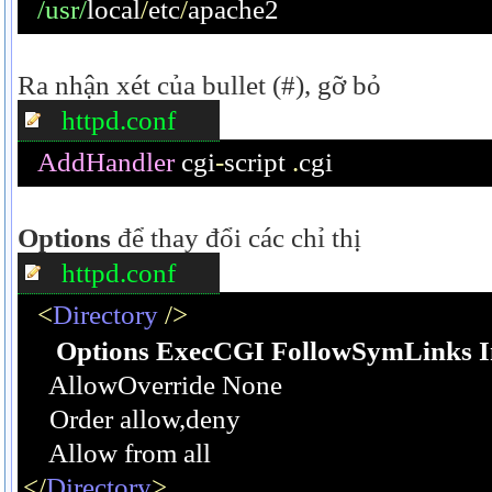
/usr/
local
/
etc
/
apache2
Ra nhận xét của bullet (#), gỡ bỏ
httpd.conf
AddHandler
 cgi
-
script 
.
cgi
Options
để thay đổi các chỉ thị
httpd.conf
<
Directory
/>
Options ExecCGI FollowSymLinks I
    AllowOverride None
    Order allow,deny
    Allow from all
</
Directory
>