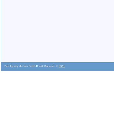
Thiết lập máy chủ kiểu FreeBSD bước Bản quyền ©
IISYS