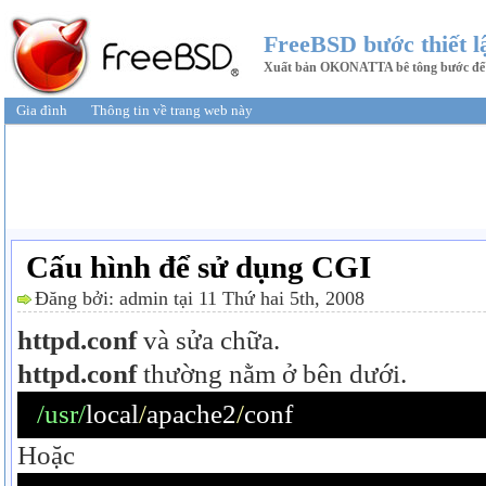
FreeBSD bước thiết l
Xuất bản OKONATTA bê tông bước để t
Gia đình
Thông tin về trang web này
Cấu hình để sử dụng CGI
Đăng bởi: admin tại 11 Thứ hai 5th, 2008
httpd.conf
và sửa chữa.
httpd.conf
thường nằm ở bên dưới.
/usr/
local
/
apache2
/
conf
Hoặc