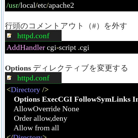
/usr/
local
/
etc
/
apache2
行頭のコメントアウト（#）を外す
httpd.conf
AddHandler
 cgi
-
script 
.
cgi
Options
ディレクティブを変更する
httpd.conf
<
Directory
/>
Options ExecCGI FollowSymLinks In
    AllowOverride None
    Order allow,deny
    Allow from all
</
Directory
>