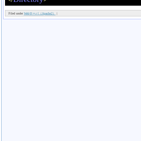
Filed under
Webサーバ（Apache2）
|