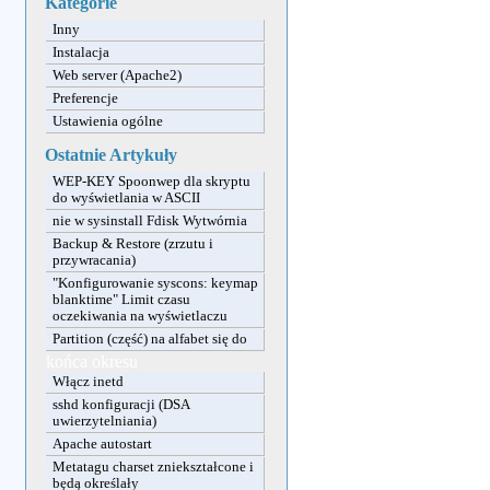
Kategorie
Inny
Instalacja
Web server (Apache2)
Preferencje
Ustawienia ogólne
Ostatnie Artykuły
WEP-KEY Spoonwep dla skryptu
do wyświetlania w ASCII
nie w sysinstall Fdisk Wytwórnia
Backup & Restore (zrzutu i
przywracania)
"Konfigurowanie syscons: keymap
blanktime" Limit czasu
oczekiwania na wyświetlaczu
Partition (część) na alfabet się do
końca okresu
Włącz inetd
sshd konfiguracji (DSA
uwierzytelniania)
Apache autostart
Metatagu charset zniekształcone i
będą określały