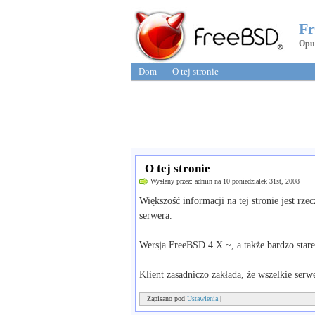
Fr
Opub
Dom
O tej stronie
O tej stronie
Wysłany przez: admin na 10 poniedziałek 31st, 2008
Większość informacji na tej stronie jest r
serwera.
Wersja FreeBSD 4.X ~, a także bardzo stare
Klient zasadniczo zakłada, że wszelkie serw
Zapisano pod
Ustawienia
|