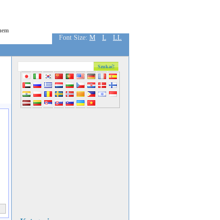
amem
Font Size:
M
L
LL