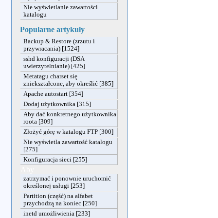
Nie wyświetlanie zawartości
katalogu
Popularne artykuły
Backup & Restore (zrzutu i
przywracania) [1524]
sshd konfiguracji (DSA
uwierzytelnianie) [425]
Metatagu charset się
zniekształcone, aby określić [385]
Apache autostart [354]
Dodaj użytkownika [315]
Aby dać konkretnego użytkownika
roota [309]
Złożyć górę w katalogu FTP [300]
Nie wyświetla zawartość katalogu
[275]
Konfiguracja sieci [255]
Aby
zatrzymać i ponownie uruchomić
określonej usługi [253]
Partition (część) na alfabet
przychodzą na koniec [250]
inetd umożliwienia [233]