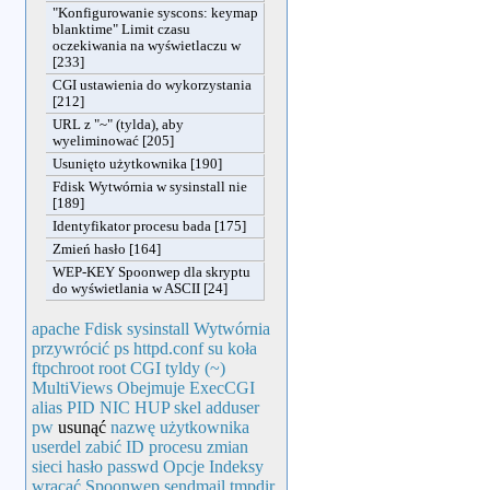
"Konfigurowanie syscons: keymap
blanktime" Limit czasu
oczekiwania na wyświetlaczu w
[233]
CGI ustawienia do wykorzystania
[212]
URL z "~" (tylda), aby
wyeliminować [205]
Usunięto użytkownika [190]
Fdisk Wytwórnia w sysinstall nie
[189]
Identyfikator procesu bada [175]
Zmień hasło [164]
WEP-KEY Spoonwep dla skryptu
do wyświetlania w ASCII [24]
apache
Fdisk
sysinstall
Wytwórnia
przywrócić
ps
httpd.conf
su
koła
ftpchroot
root
CGI
tyldy (~)
MultiViews
Obejmuje
ExecCGI
alias
PID
NIC
HUP
skel
adduser
pw
usunąć
nazwę
użytkownika
userdel
zabić
ID procesu
zmian
sieci
hasło
passwd
Opcje
Indeksy
wracać
Spoonwep
sendmail
tmpdir