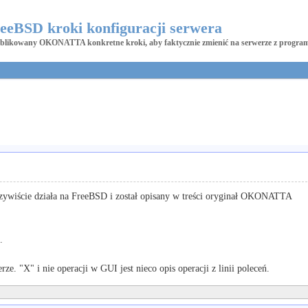
eeBSD kroki konfiguracji serwera
likowany OKONATTA konkretne kroki, aby faktycznie zmienić na serwerze z progr
zeczywiście działa na FreeBSD i został opisany w treści oryginał OKONATTA
.
erze.
"X" i nie operacji w GUI jest nieco opis operacji z linii poleceń.