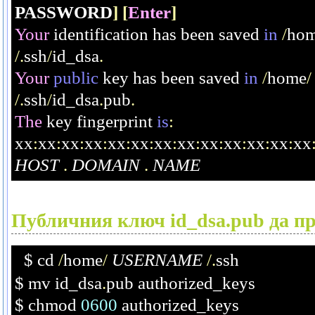
PASSWORD
]
[
Enter
]
Your
 identification has been saved 
in
/
ho
/.
ssh
/
id_dsa
.
Your
public
 key has been saved 
in
/
home
/
/.
ssh
/
id_dsa
.
pub
.
The
 key fingerprint 
is
:
xx
:
xx
:
xx
:
xx
:
xx
:
xx
:
xx
:
xx
:
xx
:
xx
:
xx
:
xx
:
xx
HOST
.
DOMAIN
.
NAME
Публичния ключ
id_dsa.pub
да пр
$ cd 
/
home
/
USERNAME
/.
ssh
$ mv id_dsa
.
pub authorized_keys
$ chmod 
0600
 authorized_keys