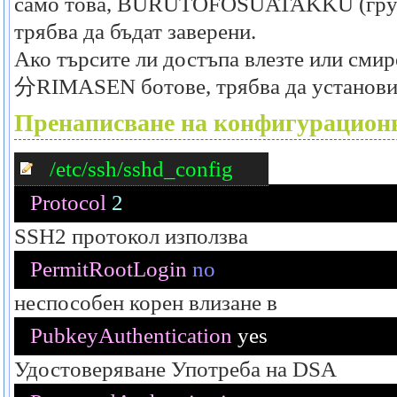
само това, BURUTOFOSUATAKKU (груб 
трябва да бъдат заверени.
Ако търсите ли достъпа влезте или смир
分RIMASEN ботове, трябва да установите
Пренаписване на конфигурацион
/etc/ssh/sshd_config
Protocol
2
SSH2 протокол използва
PermitRootLogin
no
неспособен корен влизане в
PubkeyAuthentication
 yes
Удостоверяване Употреба на DSA