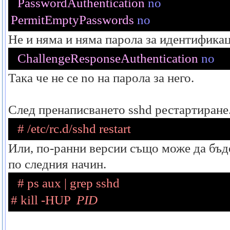
PasswordAuthentication
no
PermitEmptyPasswords
no
Не и няма и няма парола за идентификац
ChallengeResponseAuthentication
no
Така че не се
no
на парола за него.
След пренаписването
sshd
рестартиране
# /etc/rc.d/sshd restart
Или, по-ранни версии също може да бъде
по следния начин.
# ps aux | grep sshd
# kill -HUP  
PID