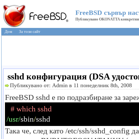
FreeBSD сървър нас
Публикувано OKONATTA конкретни с
Дом
За този сайт
sshd конфигурация (DSA удосто
Публикувано от: Admin в 11 понеделник 8th, 2008
FreeBSD sshd е по подразбиране за заре
# which sshd
/usr/
sbin
/
sshd
Така че, след като
/etc/ssh/sshd_config
д