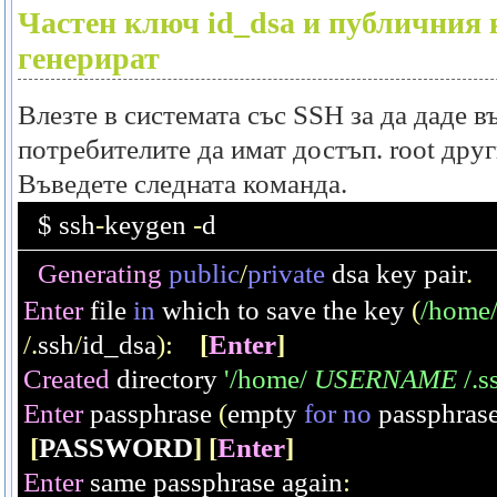
Частен ключ
id_dsa
и публичния
генерират
Влезте в системата със SSH за да даде 
потребителите да имат достъп.
root
друг
Въведете следната команда.
$ ssh
-
keygen 
-
d
Generating
public
/
private
 dsa key pair
.
Enter
 file 
in
 which to save the key 
(
/home
/.
ssh
/
id_dsa
):
[
Enter
]
Created
 directory 
'/home/ 
USERNAME
 /.s
Enter
 passphrase 
(
empty 
for
no
 passphras
[
PASSWORD
]
[
Enter
]
Enter
 same passphrase again
: