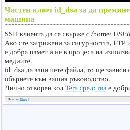
Частен ключ
id_dsa
за да премине
машина
SSH клиента да се свърже с
/home/
USE
Ако сте загрижени за сигурността, FTP и
е добра памет и не в процеса на използв
медиите.
id_dsa
да запишете файла, то ще зависи 
обърнете към вашия ръководство.
Лично отворен код
Tera средства
е добра
Пила под
Общи
|