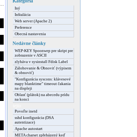
Kategória
Iný
Inštalácia
Web server (Apache 2)
Preference
Obecná nastavenia
Nedávne články
WEP-KEY Spoonwep pre skript pre
zobrazenie v ASCII
zlyháva v sysinstall Fdisk Label
Zálohovanie & Obnoviť (výpisem
& obnoviť)
"Konfigurácia syscons: klávesové
mapy blanktime" timeout čakania
na displeji
Oblasť (plátok) na abecedu prídu
na konci
tejto
Povoľte inetd
sshd konfigurácia (DSA
autentizace)
Apache autostart
META charset zpřeházený keď