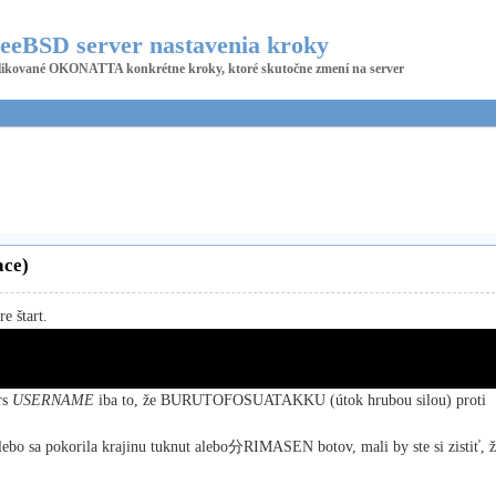
eeBSD server nastavenia kroky
ikované OKONATTA konkrétne kroky, ktoré skutočne zmení na server
ace)
e štart.
rs
USERNAME
iba to, že BURUTOFOSUATAKKU (útok hrubou silou) proti
 alebo sa pokorila krajinu tuknut alebo分RIMASEN botov, mali by ste si zistiť, ž