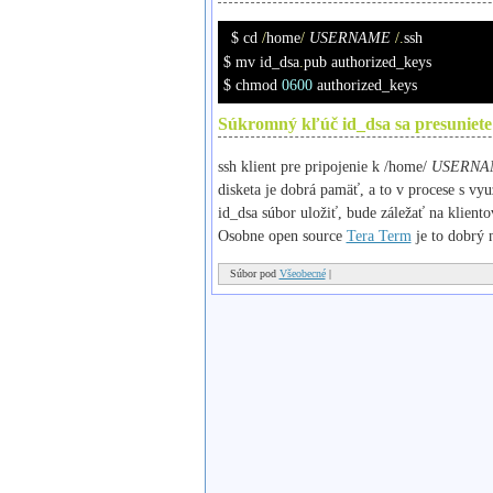
$ cd 
/
home
/
USERNAME
/.
ssh
$ mv id_dsa
.
pub authorized_keys
$ chmod 
0600
 authorized_keys
Súkromný kľúč
id_dsa
sa presuniete
ssh klient pre pripojenie k
/home/
USERNA
disketa je dobrá pamäť, a to v procese s vy
id_dsa
súbor uložiť, bude záležať na kliento
Osobne open source
Tera Term
je to dobrý 
Súbor pod
Všeobecné
|