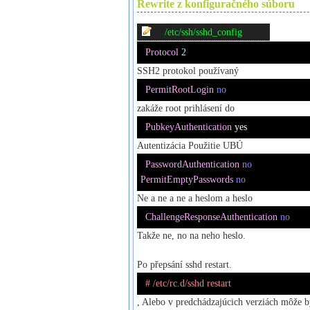
Rewrite z konfiguračného súboru
/etc/ssh/sshd_config
Protocol
2
SSH2 protokol používaný
PermitRootLogin
no
zakáže root prihlásení do
PubkeyAuthentication
 yes
Autentizácia Použitie UBÚ
PasswordAuthentication
no
PermitEmptyPasswords
no
Ne a ne a ne a heslom a heslo
ChallengeResponseAuthentication
no
Takže ne,
no
na neho heslo.
Po přepsání
sshd
restart.
# /etc/rc.d/sshd restart
, Alebo v predchádzajúcich verziách môže b