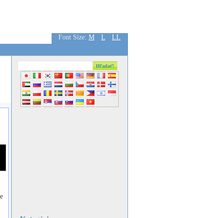
Font Size:
M
L
LL
e