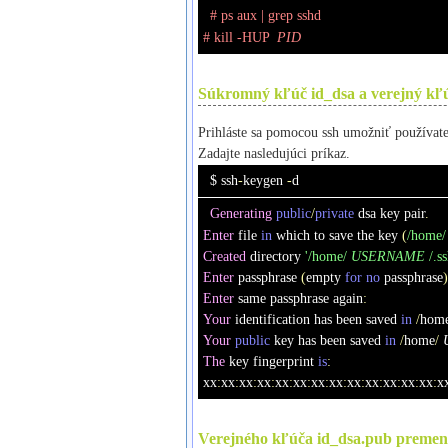
# ps aux | grep sshd
# kill -HUP  
PID
Súkromný kľúč
id_dsa
a verejný kľ
Prihláste sa pomocou ssh umožniť používate
Zadajte nasledujúci príkaz.
$ ssh
-
keygen 
-
d
Generating
public
/
private
 dsa key pair
.
Enter
 file 
in
 which to save the key 
(
/home/
Created
 directory 
'/home/ 
USERNAME
 /.ss
Enter
 passphrase 
(
empty 
for
no
 passphrase
)
Enter
 same passphrase again
:
Your
 identification has been saved 
in
/
hom
Your
public
 key has been saved 
in
/
home
/
The
 key fingerprint 
is
:
xx
:
xx
:
xx
:
xx
:
xx
:
xx
:
xx
:
xx
:
xx
:
xx
:
xx
:
xx
:
xx
:
x
Verejného kľúča
id_dsa.pub
premen