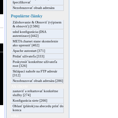
špecifikovať
Nezobrazovať obsah adresára
Populárne články
Zálohovanie & Obnoviť (výpisem
& obnoviť) [1586]
sshd konfigurácia (DSA
autentizace) [442]
META charset stane skomolenie
ako upresniť [402]
Apache autostart [371]
Pridať užívateľa [333]
Poskytnúť konkrétne užívateľa
root [326]
Sklápací nahoře na FTP adresár
[312]
Nezobrazovať obsah adresára [286]
Ak chcete
zastaviť a reštartovať konkrétne
služby [274]
Konfigurácia siete [266]
Oblasť (plátok) na abecedu prísť do
konca
roka