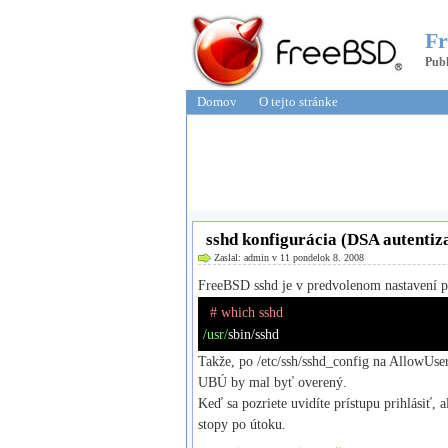
Fr
Publ
Domov
O tejto stránke
sshd konfigurácia (DSA autentiz
Zaslal: admin v 11 pondelok 8. 2008
FreeBSD sshd je v predvolenom nastavení pr
# which sshd
/usr/
sbin
/
sshd
Takže, po
/etc/ssh/sshd_config
na
AllowUse
UBÚ by mal byť overený.
Keď sa pozriete uvidíte prístupu prihlásiť,
stopy po útoku.