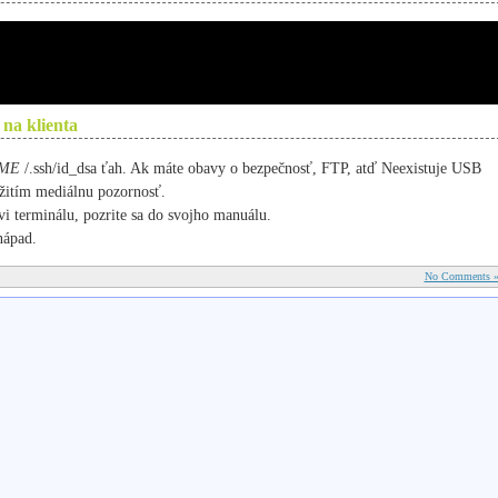
 na klienta
ME
/.ssh/id_dsa
ťah.
Ak máte obavy o bezpečnosť, FTP, atď Neexistuje USB
užitím mediálnu pozornosť.
vi terminálu, pozrite sa do svojho manuálu.
nápad.
No Comments 