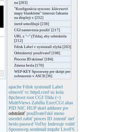
na [263]
"Konfigurácia syscons: klávesové
mapy blanktime" timeout čakania
na displeji v [252]
inetd umožňujú [238]
CGI nastavenia použiť [217]
URL z "~" (Tilda), aby odstránila
[212]
Fdisk Label v sysinstall zlyhá [203]
Odstránený používateľ [198]
Process ID skúmať [184]
Zmena hesla [170]
WEP-KEY Spoonwep pre skript pre
»
zobrazenie v ASCII [36]
apache
Fdisk
sysinstall
Label
obnoviť
vc
httpd.conf
su
kola
ftpchroot
root
CGI
Tilda (~)
MultiViews
Zahŕňa
ExecCGI
alias
PID
NIC
HUP
skiel
adduser
pw
odstrániť
používateľské
meno
userdel
zabiť
proces ID
zmeniť
sieť
heslo
passwd
Voľby
Indexuje
vrátiť
Spoonwep
sendmail
tmpdir
LiveFS