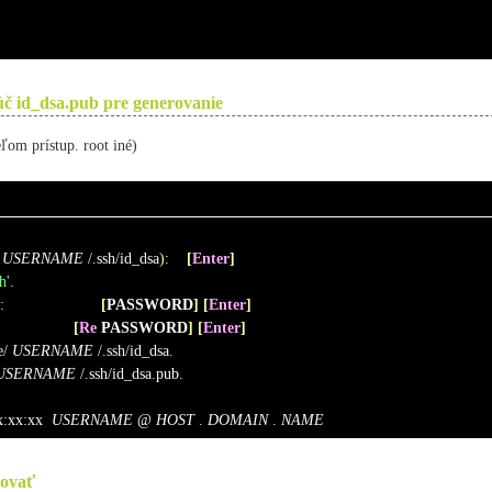
úč
id_dsa.pub
pre generovanie
ľom prístup.
root
iné)
USERNAME
/.
ssh
/
id_dsa
):
[
Enter
]
h'
.
:
[
PASSWORD
]
[
Enter
]
[
Re
 PASSWORD
]
[
Enter
]
e
/
USERNAME
/.
ssh
/
id_dsa
.
USERNAME
/.
ssh
/
id_dsa
.
pub
.
x
:
xx
:
xx  
USERNAME
 @ 
HOST
.
DOMAIN
.
NAME
ovať