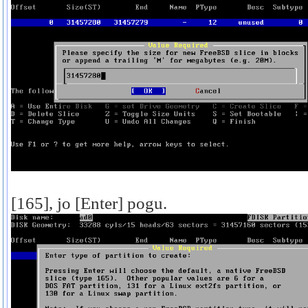
[165], jo [Enter] pogu.