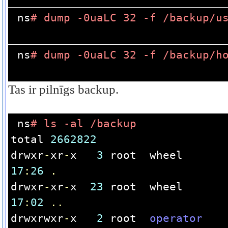
ns
# dump -0uaLC 32 -f /backup/u
ns
# dump -0uaLC 32 -f /backup/h
Tas ir pilnīgs backup.
ns
# ls -al /backup
total 
2662822
drwxr
-
xr
-
x   
3
 root  wheel      
17
:
26
.
drwxr
-
xr
-
x  
23
 root  wheel      
17
:
02
..
drwxrwxr
-
x   
2
 root  
operator