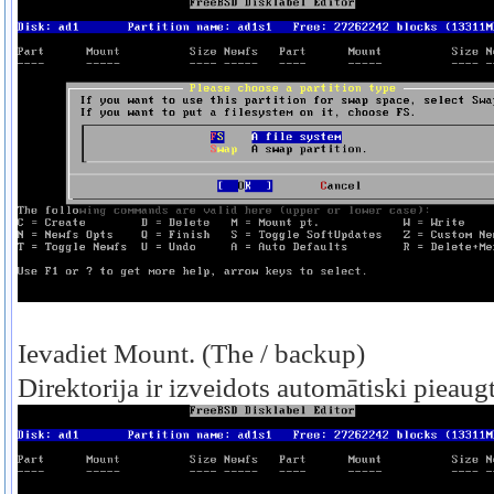
Ievadiet Mount.
(The / backup)
Direktorija ir izveidots automātiski pieaugt