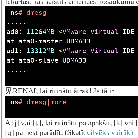
Iekārtas, kas saistīts ar ierīces nosaukumu
ns
# dmesg
.....
ad0
:
11264MB
<
VMware
Virtual
 IDE
at ata0
-
master UDMA33
ad1
:
13312MB
<
VMware
Virtual
 IDE
at ata0
-
slave UDMA33
.....
见RENAI, lai ritinātu ātrak!
Ja tā ir
ns
# dmesg|more
A [j] vai [↓], lai ritinātu pa apakšu, [k] vai 
[q] pamest parādīt.
(Skatīt
cilvēks vairāk)