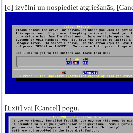
[q] izvēlni un nospiediet atgriešanās, [Can
[Exit] vai [Cancel] pogu.