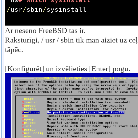
ns
# which sysinstall
/
usr
/
sbin
/
sysinstall
Ar neseno FreeBSD tas ir.
Raksturīgi, / usr / sbin tik man aiziet uz ceļu
tāpēc.
[Konfigurēt] un izvēlieties [Enter] pogu.