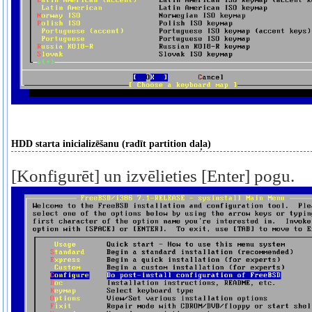
HDD starta inicializēšanu (radīt partition daļa)
[Konfigurēt] un izvēlieties [Enter] pogu.