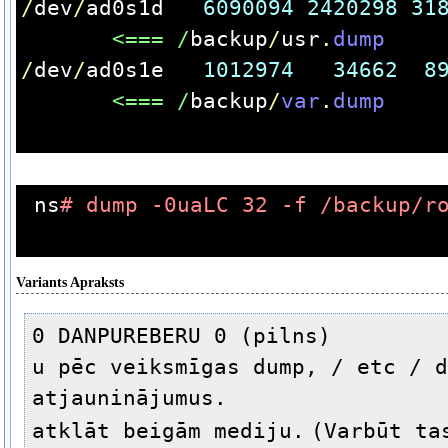
/
dev
/
ad0s1d   
6090094
2420298
31
       <=== /
backup
/
usr
.
dump
/
dev
/
ad0s1e   
1012974
34662
8
       <=== /
backup
/
var
.
dump
ns
# dump -0uaLC 32 -f /backup/r
Variants Apraksts
0 DANPUREBERU 0 (pilns)
u pēc veiksmīgas dump, / etc / d
atjauninājumus.
atklāt beigām mediju.
(Varbūt ta