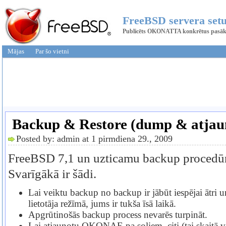
FreeBSD servera set
Publicēts OKONATTA konkrētus pasākumu
Mājas
Par šo vietni
Backup & Restore (dump & atjau
Posted by: admin at 1 pirmdiena 29., 2009
FreeBSD 7,1 un uzticamu backup procedūra
Svarīgākā ir šādi.
Lai veiktu backup no backup ir jābūt iespējai ātri un
lietotāja režīmā, jums ir tukša īsā laikā.
Apgrūtinošās backup process nevarēs turpināt.
Lai atjaunotu OKONAE pa soļiem, citi (tai skaitā v