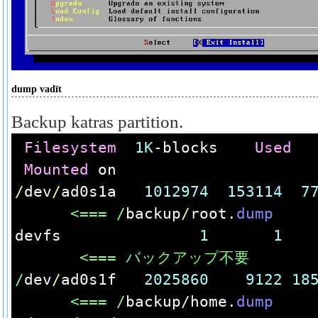
dump vadīt
Backup katras partition.
Filesystem
1K
-
blocks    
Used
Mounted
 on
/
dev
/
ad0s1a   
1012974
153114
7
      <=== /
backup
/
root
.
dump
devfs               
1
1
       <=== バックアップ不要
/
dev
/
ad0s1f   
2025860
9122
18
      <=== /
backup
/
home
.
dump