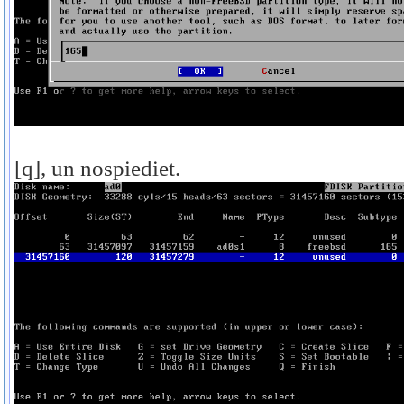
[q], un nospiediet.