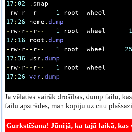
17
:
02
.
snap
-
rw
-
r
--
r
--
1
 root  wheel      
17
:
26
 home
.
dump
-
rw
-
r
--
r
--
1
 root  wheel      
17
:
16
 root
.
dump
-
rw
-
r
--
r
--
1
 root  wheel     
2
17
:
36
 usr
.
dump
-
rw
-
r
--
r
--
1
 root  wheel      
17
:
26
var
.
dump
Ja vēlaties vairāk drošības, dump failu, ka
failu apstrādes, man kopiju uz citu plašsaz
Gurkstēšana!
Jūnijā, ka tajā laikā, kas 