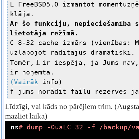
L FreeBSD5.0 izmantot momentuzņē
klāja.
Ar šo funkciju, nepieciešamība s
lietotāja režīmā.
C 8-32 cache izmērs (vienības: M
uzlabojot rādītājus dramatiski.
L
Tomēr,
ir iespēja, ja Jums nav,
ir noņemta.
(Vairāk
info)
f jums norādīt failu rezerves ja
Līdzīgi, vai kāds no pārējiem trim.
(Augst
mazliet laika)
ns
# dump -0uaLC 32 -f /backup/v