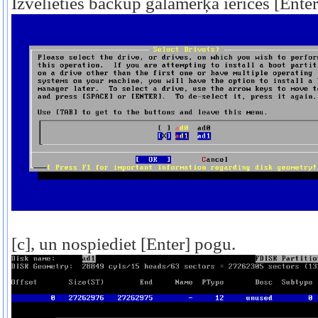
Izvēlieties backup galamērķa ierīces [Ente
[c], un nospiediet [Enter] pogu.