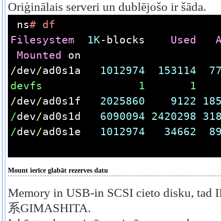
Oriģinālais serveri un dublējošo ir šāda.
ns
# df
Filesystem
1K
-
blocks    
Used
Mounted
 on
/
dev
/
ad0s1a   
1012974
153114
7
devfs               1       1   
/
dev
/
ad0s1f   
2025860
9122
18
/
dev
/
ad0s1d   
6090094
2420298
31
/
dev
/
ad0s1e   
1012974
34662
8
Mount ierīce glabāt rezerves datu
Memory in USB-in SCSI cieto disku, tad
系GIMASHITA.