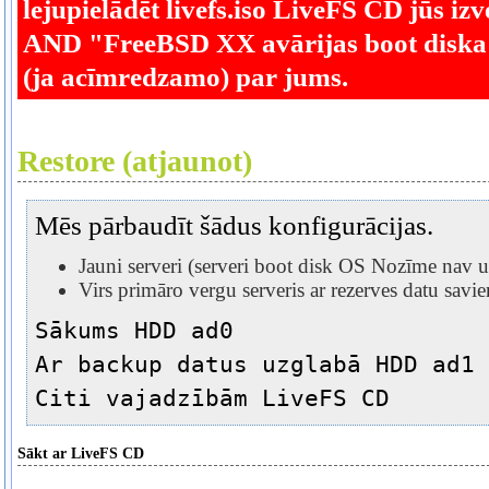
lejupielādēt livefs.iso LiveFS CD jūs izv
AND "FreeBSD XX avārijas boot diska" i
(ja acīmredzamo) par jums.
Restore (atjaunot)
Mēs pārbaudīt šādus konfigurācijas.
Jauni serveri (serveri boot disk OS Nozīme nav uz
Virs primāro vergu serveris ar rezerves datu sa
Sākums HDD ad0
Ar backup datus uzglabā HDD ad1
Citi vajadzībām LiveFS CD
Sākt ar LiveFS CD