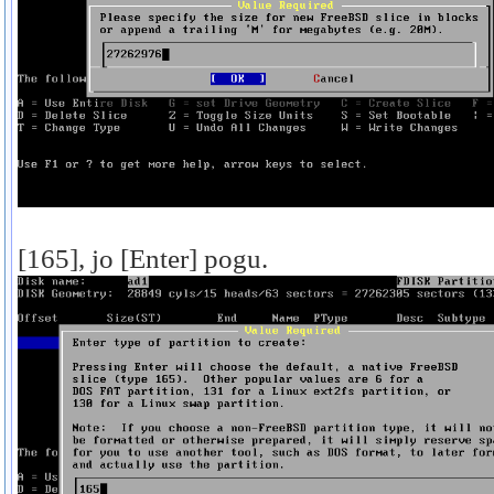
[165], jo [Enter] pogu.