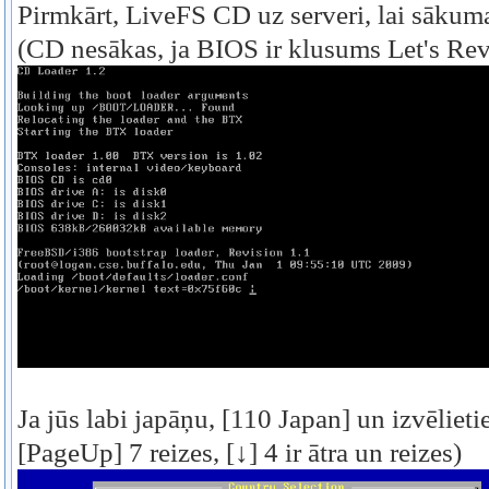
Pirmkārt, LiveFS CD uz serveri, lai sākum
(CD nesākas, ja BIOS ir klusums Let's Re
Ja jūs labi japāņu,
[110 Japan]
un izvēlieti
[PageUp]
7 reizes, [↓] 4 ir ātra un reizes)