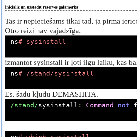
Inicializ un uzstādīt rezerves galamērķa
Tas ir nepieciešams tikai tad, ja pirmā ierīc
Otro reizi nav vajadzīga.
ns
# sysinstall
izmantot sysinstall ir ļoti ilgu laiku, kas 
ns
# /stand/sysinstall
Es, šādu kļūdu DEMASHITA.
/stand/
sysinstall
:
Command
not
 