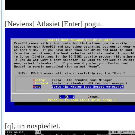
[Neviens] Atlasiet [Enter] pogu.
[q], un nospiediet.