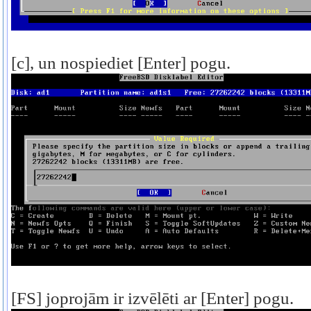
[c], un nospiediet [Enter] pogu.
[FS] joprojām ir izvēlēti ar [Enter] pogu.