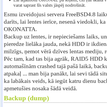
varat saprast šīs valsts jāspēj nodrošināt.
Esmu izveidojusi servera FreeBSD4.8 laik
darīts, lai lentes ierīce, nesenā viedokli, k
OKONATTA.
Backup uz lentes, ir nepieciešams laiks, u
pieredze lielāka jauda, nekā HDD ir ikdien
milzīgs, ņemot vērā dzīves lentas mediju
Pēc tam, kad tas bija agrāk, RAID5 HDD ko
automašīnām crashed tajā pašā laikā, bac
atpakaļ ... man bija panākt, lai sevi tādā 
ka labākais veids, kā iegūt katru dienu b
apmetušies nosaka šādā veidā.
Backup (dump)